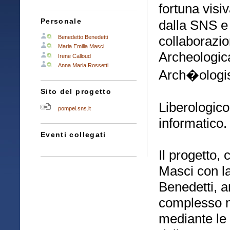
fortuna vis
dalla SNS e
Personale
collaborazi
Benedetto Benedetti
Maria Emilia Masci
Archeologic
Irene Calloud
Anna Maria Rossetti
Arch�ologis
Sito del progetto
Liberologico 
pompei.sns.it
informatico.
Eventi collegati
Il progetto,
Masci con l
Benedetti, a
complesso 
mediante le f