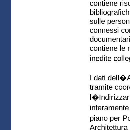
contiene ris
bibliografich
sulle person
connessi con 
documentarie
contiene le 
inedite coll
I dati dell�
tramite coo
l�Indirizza
interamente
piano per P
Architettura