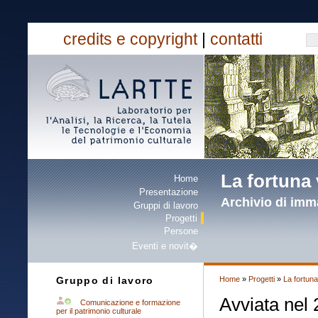
credits e copyright
|
contatti
La fortuna 
Home
Presentazione
Archivio di imma
Gruppi di lavoro
Progetti
Persone
Eventi e novit�
Home
»
Progetti
»
La fortuna
Gruppo di lavoro
Avviata nel
Comunicazione e formazione
per il patrimonio culturale