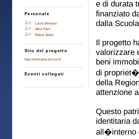
e di durata 
finanziato d
Personale
dalla Scuola
Laura Benassi
Alice Parri
Eliana Siotto
Il progetto h
valorizzare 
Sito del progetto
beni immobili
http://artesalva.isti.cnr.it/
di propriet� 
Eventi collegati
della Region
attenzione a
Questo patri
identitaria 
all�interno d