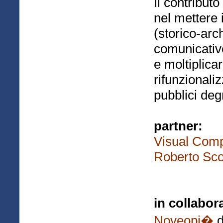
Il contribut
nel mettere
(storico-arc
comunicativ
e moltiplica
rifunzionali
pubblici deg
partner:
Visual Comp
Roberto Sc
in collabor
Noveopi�
d