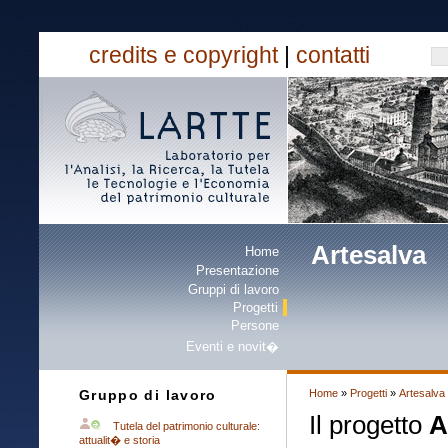
credits e copyright
|
contatti
Artesalva
Home
Presentazione
Gruppi di lavoro
Progetti
Persone
Eventi e novit�
Home
»
Progetti
»
Artesalva
Gruppo di lavoro
Il progetto
A
Tutela del patrimonio culturale:
attualit� e storia